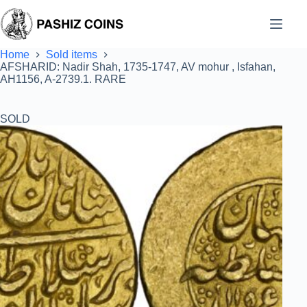
Skip
to
content
Home
Sold items
AFSHARID: Nadir Shah, 1735-1747, AV mohur , Isfahan,
AH1156, A-2739.1. RARE
SOLD